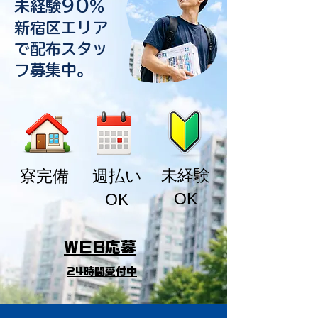
90
未経験
％
新宿区エリア
で配布スタッ
フ募集中。
​未経験
​寮完備
週払い
OK
OK
WEB応募
24時間受付中