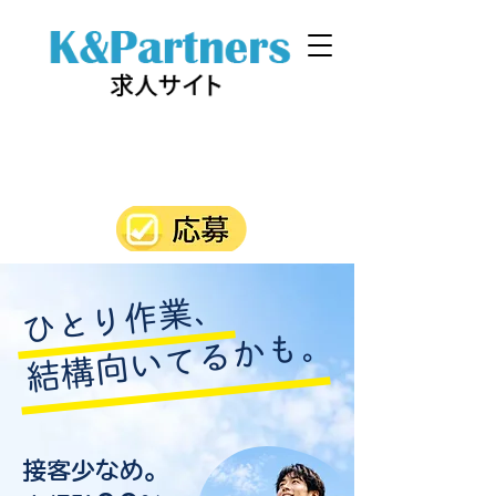
ひとり作業、
結構向いてるかも。
接客少なめ。