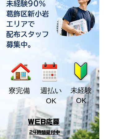
未経験90％
葛飾区新小岩
エリアで
配布スタッフ
募集中。
​未経験
​寮完備
週払い
OK
OK
WEB応募
24時間受付中