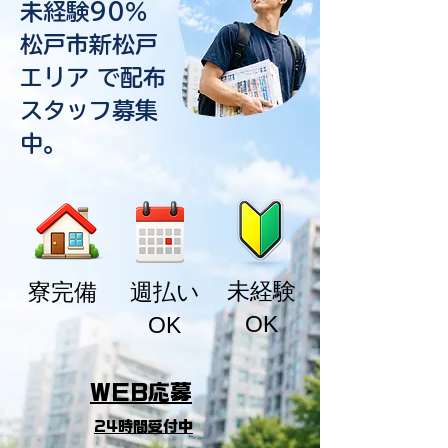
未経験90％
松戸市新松戸
エリア で配布
スタッフ募集
中。
​未経験
​寮完備
週払い
OK
OK
WEB応募
24時間受付中